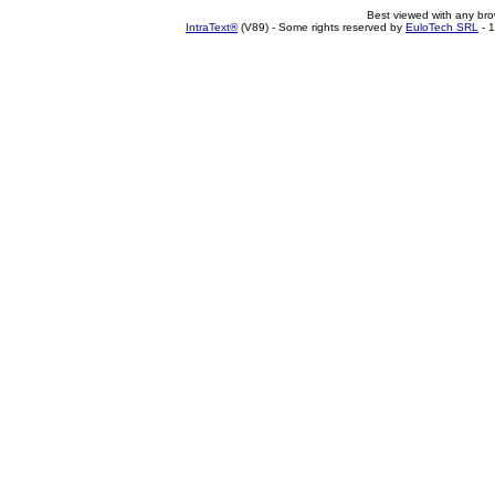
Best viewed with any br
IntraText®
(V89) - Some rights reserved by
EuloTech SRL
- 1