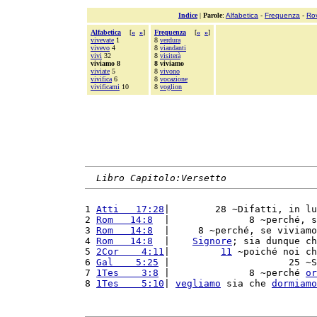
Indice
|
Parole
:
Alfabetica
-
Frequenza
-
Ro
Alfabetica
[
«
»
]
Frequenza
[
«
»
]
vivevate
1
8
verdura
vivevo
4
8
viandanti
vivi
32
8
visiterà
viviamo 8
8 viviamo
viviate
5
8
vivono
vivifica
6
8
vocazione
vivificami
10
8
voglion
Libro Capitolo:Versetto
1 
Atti   17:28
|        28 ~Difatti, in lu
2 
Rom   14:8
  |              8 ~perché, s
3 
Rom   14:8
  |     8 ~perché, se viviamo
4 
Rom   14:8
  |    
Signore
; sia dunque ch
5 
2Cor    4:11
|         
11
 ~poiché noi ch
6 
Gal    5:25
 |                     25 ~S
7 
1Tes    3:8
 |              8 ~perché 
or
8 
1Tes    5:10
| 
vegliamo
 sia che 
dormiamo