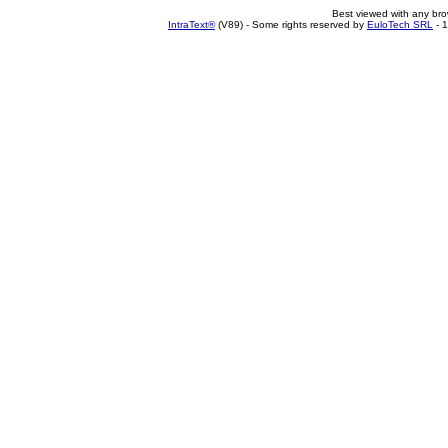
Best viewed with any br
IntraText®
(V89) - Some rights reserved by
EuloTech SRL
- 1