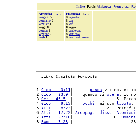
Indice
|
Parole
:
Alfabetica
-
Frequenza
-
Ro
Alfabetica
[
«
»
]
Frequenza
[
«
»
]
veggenti
5
8
vagando
veggiamo
2
8
van
veggiate
1
8
varî
veggo 8
8 veggo
veggon
2
8
vendevano
veggono
7
8
ventinove
vegli
1
8
ventiquattresimo
Libro Capitolo:Versetto
1 
Giob    9:11
|       
passa
 vicino, ed io
2 
Giob   23:9
 |    quando vi 
opera
, io no
3 
Ger   46:5
  |                  5 ~Perch
4 
Giov    9:15
|    
occhi
, mi son 
lavato
, 
5 
Atti    8:23
|              23 ~Poiché i
6 
Atti   17:22
| 
Areopàgo
, 
disse
: 
Ateniesi
7 
Atti   27:10
|                10 ~
Uomini
8 
Rom    7:23
 |                        23