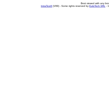
Best viewed with any br
IntraText®
(V89) - Some rights reserved by
EuloTech SRL
- 1