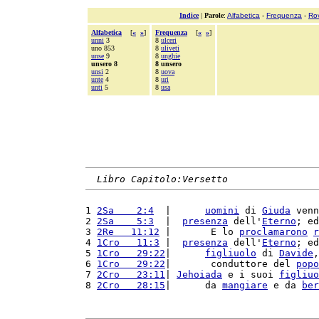
Indice
|
Parole
:
Alfabetica
-
Frequenza
-
Ro
Alfabetica
[
«
»
]
Frequenza
[
«
»
]
unni
3
8
ulceri
uno 853
8
uliveti
unse
9
8
unghie
unsero 8
8 unsero
unsi
2
8
uova
unte
4
8
uri
unti
5
8
usa
Libro Capitolo:Versetto
1 
2Sa    2:4
  |      
uomini
 di 
Giuda
 venn
2 
2Sa    5:3
  |  
presenza
 dell'
Eterno
; ed
3 
2Re   11:12
 |       E lo 
proclamarono
r
4 
1Cro   11:3
 |  
presenza
 dell'
Eterno
; ed
5 
1Cro   29:22
|      
figliuolo
 di 
Davide
,
6 
1Cro   29:22
|       conduttore del 
popo
7 
2Cro   23:11
| 
Jehoiada
 e i suoi 
figliuo
8 
2Cro   28:15
|      da 
mangiare
 e da 
ber