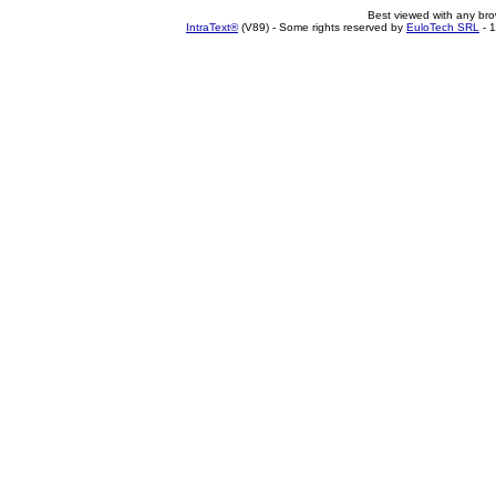
Best viewed with any br
IntraText®
(V89) - Some rights reserved by
EuloTech SRL
- 1