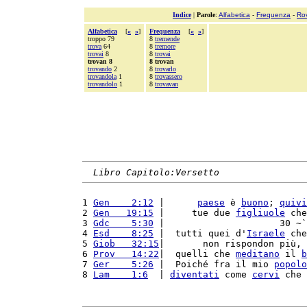
Indice
|
Parole
:
Alfabetica
-
Frequenza
-
Ro
Alfabetica
[
«
»
]
Frequenza
[
«
»
]
troppo 79
8
tremende
trova
64
8
tremore
trovai
8
8
trovai
trovan 8
8 trovan
trovando
2
8
trovarlo
trovandola
1
8
trovassero
trovandolo
1
8
trovavan
Libro Capitolo:Versetto
1 
Gen    2:12
 |      
paese
 è 
buono
; 
quivi
2 
Gen   19:15
 |     tue due 
figliuole
 che
3 
Gdc    5:30
 |                     30 ~`
4 
Esd    8:25
 |  tutti quei d'
Israele
 che
5 
Giob   32:15
|       non rispondon più, 
6 
Prov   14:22
|  quelli che 
meditano
 il 
b
7 
Ger    5:26
 |  Poiché fra il mio 
popolo
8 
Lam    1:6
  | 
diventati
 come 
cervi
 che 