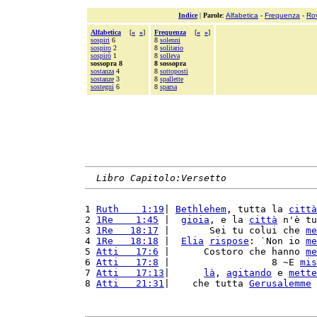
Indice
|
Parole
:
Alfabetica
-
Frequenza
-
Ro
Alfabetica
[
«
»
]
Frequenza
[
«
»
]
sospiri
6
8
solenni
sospiro
2
8
solitario
sospirò
1
8
solleva
sossopra 8
8 sossopra
sostanza
4
8
sottoposti
sostanze
3
8
spallette
sostegni
6
8
sparsa
Libro Capitolo:Versetto
1 
Ruth    1:19
| 
Bethlehem
, tutta la 
città
2 
1Re    1:45
 |  
gioia
, e la 
città
 n'è tu
3 
1Re   18:17
 |       Sei tu colui che 
me
4 
1Re   18:18
 |  
Elia
rispose
: `Non io 
me
5 
Atti   17:6
 |      Costoro che hanno 
me
6 
Atti   17:8
 |                  8 ~E 
mis
7 
Atti   17:13
|      
là
, 
agitando
 e 
mette
8 
Atti   21:31
|    che tutta 
Gerusalemme