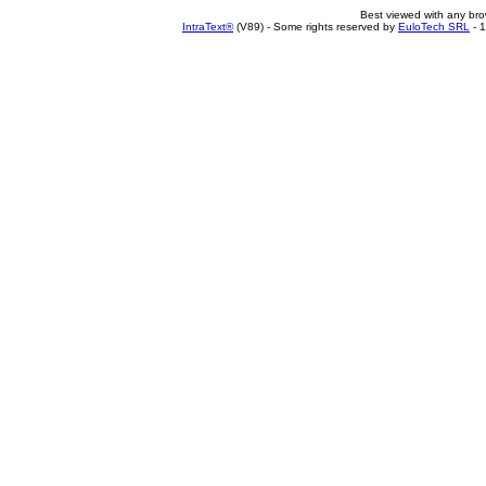
Best viewed with any br
IntraText®
(V89) - Some rights reserved by
EuloTech SRL
- 1