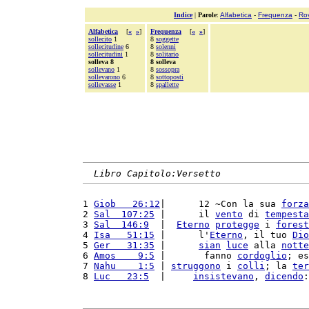
Indice
|
Parole
:
Alfabetica
-
Frequenza
-
Ro
Alfabetica
[
«
»
]
Frequenza
[
«
»
]
sollecito
1
8
soggette
sollecitudine
6
8
solenni
sollecitudini
1
8
solitario
solleva 8
8 solleva
sollevano
1
8
sossopra
sollevarono
6
8
sottoposti
sollevasse
1
8
spallette
Libro Capitolo:Versetto
1 
Giob   26:12
|      12 ~Con la sua 
forza
2 
Sal  107:25
 |      il 
vento
 di 
tempesta
3 
Sal  146:9
  |  
Eterno
protegge
 i 
forest
4 
Isa   51:15
 |      l'
Eterno
, il tuo 
Dio
5 
Ger   31:35
 |      
sian
luce
 alla 
notte
6 
Amos    9:5
 |       fanno 
cordoglio
; es
7 
Nahu    1:5
 | 
struggono
 i 
colli
; la 
ter
8 
Luc   23:5
  |     
insistevano
, 
dicendo
: