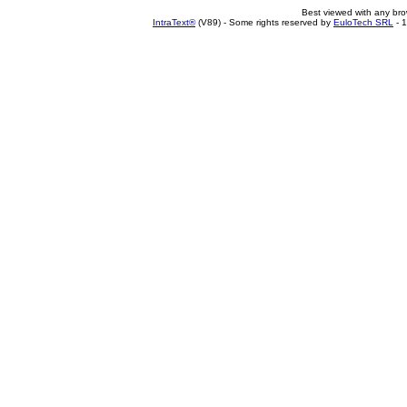
Best viewed with any br
IntraText®
(V89) - Some rights reserved by
EuloTech SRL
- 1