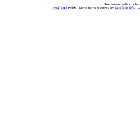
Best viewed with any br
IntraText®
(V89) - Some rights reserved by
EuloTech SRL
- 1