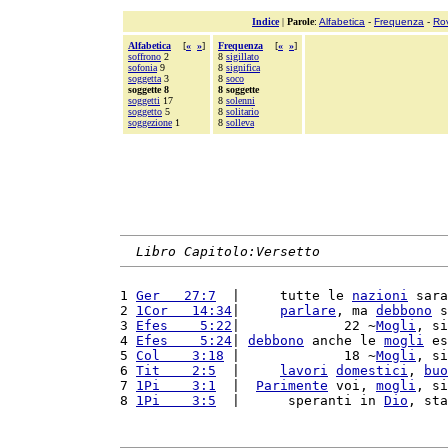
Indice
|
Parole
:
Alfabetica
-
Frequenza
-
Ro
Alfabetica
[
«
»
]
Frequenza
[
«
»
]
soffrono
2
8
sigillato
sofonia
9
8
significa
soggetta
3
8
soco
soggette 8
8 soggette
soggetti
17
8
solenni
soggetto
5
8
solitario
soggezione
1
8
solleva
Libro Capitolo:Versetto
1 
Ger   27:7
  |     tutte le 
nazioni
 sara
2 
1Cor   14:34
|     
parlare
, ma 
debbono
 s
3 
Efes    5:22
|             22 ~
Mogli
, si
4 
Efes    5:24
| 
debbono
 anche le 
mogli
 es
5 
Col    3:18
 |             18 ~
Mogli
, si
6 
Tit    2:5
  |     
lavori
domestici
, 
buo
7 
1Pi    3:1
  |  
Parimente
 voi, 
mogli
, si
8 
1Pi    3:5
  |      speranti in 
Dio
, sta