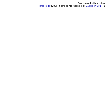
Best viewed with any br
IntraText®
(V89) - Some rights reserved by
EuloTech SRL
- 1