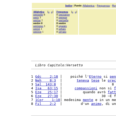
Indice
|
Parole
:
Alfabetica
-
Frequenza
-
Ro
Alfabetica
[
«
»
]
Frequenza
[
«
»
]
sentinelle
8
8
seminatore
sentir
3
8
sentenze
sentirai
2
8
sentinelle
sentire 8
8 sentire
sentiremo
1
8
separato
sentirò
1
8
serbato
sentiron
1
8
servano
Libro Capitolo:Versetto
1 
Gdc    2:18
 |    poiché l'
Eterno
 si 
pen
2 
Neh    8:3
  |       
teneva
tese
 le 
orec
3 
Sal  143:8
  |                        8 
4 
Isa   63:15
 |      
compassioni
 non si 
f
5 
Eze   25:17
 |          quando avrò 
fatt
6 
Eze   27:30
 |                   30 ~E f
7 
1Cor    1:10
| medesima 
mente
 e in un me
8 
Fil    2:2
  |         d'un 
animo
, di un