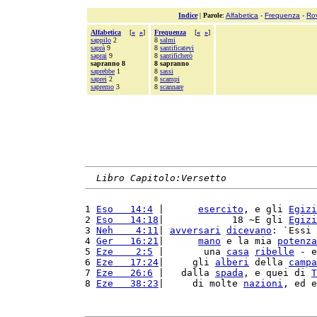
Indice
|
Parole
:
Alfabetica
-
Frequenza
-
Ro
Alfabetica
[
«
»
]
Frequenza
[
«
»
]
sappilo
2
8
salmi
saprà
9
8
santificatevi
saprai
9
8
santificherò
sapranno 8
8 sapranno
saprebbe
1
8
sassi
saprei
2
8
scampi
sapremo
3
8
scannare
Libro Capitolo:Versetto
1 
Eso   14:4
 |      
esercito
, e gli 
Egizi
2 
Eso   14:18
|            18 ~E gli 
Egizi
3 
Neh    4:11
| 
avversari
dicevano
: `Essi 
4 
Ger   16:21
|      
mano
 e la mia 
potenza
5 
Eze    2:5
 |       una 
casa
ribelle
 - e
6 
Eze   17:24
|     gli 
alberi
 della 
campa
7 
Eze   26:6
 |   dalla 
spada
, e quei di 
T
8 
Eze   38:23
|     di molte 
nazioni
, ed e