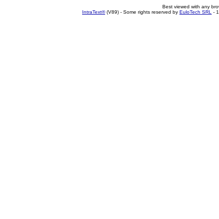
Best viewed with any br
IntraText®
(V89) - Some rights reserved by
EuloTech SRL
- 1