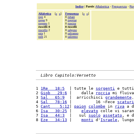
Indice
|
Parole
:
Alfabetica
-
Frequenza
-
Ro
Alfabetica
[
«
»
]
Frequenza
[
«
»
]
rupi
4
8
rubare
ruppe
9
8
ruggine
ruppero
1
8
rumina
ruscelli 8
8 ruscelli
ruscello
2
8
salgono
ruta
1
8
saliranno
ruth
21
8
saliremo
Libro Capitolo:Versetto
1 
1Re   18:5
  | tutte le 
sorgenti
 e tutti
2 
Giob   29:6
 |    dalla 
roccia
 mi fluiva
3 
Sal   65:9
  |  arricchisci 
grandemente
.
4 
Sal   78:16
 |          16 ~Fece 
scaturi
5 
Cant    5:12
| 
paion
colombe
 in 
riva
 a d
6 
Isa   30:25
 |    
elevato
 colle vi saran
7 
Isa   44:3
  |   sul 
suolo
assetato
, e d
8 
Eze   34:13
 |    
monti
 d'
Israele
, lungo