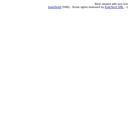
Best viewed with any br
IntraText®
(V89) - Some rights reserved by
EuloTech SRL
- 1