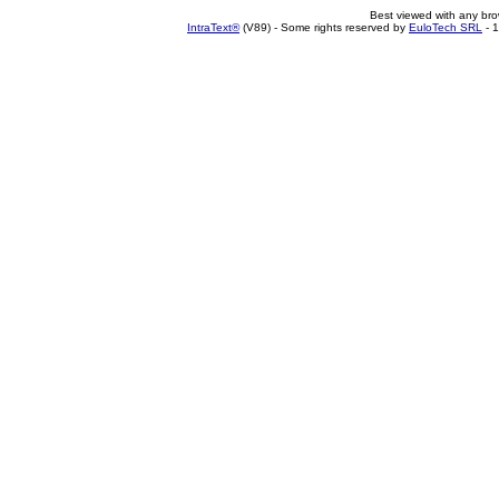
Best viewed with any br
IntraText®
(V89) - Some rights reserved by
EuloTech SRL
- 1