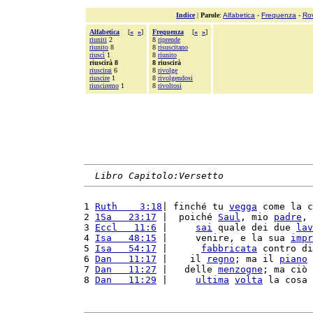
Indice
|
Parole
:
Alfabetica
-
Frequenza
-
Ro
Alfabetica
[
«
»
]
Frequenza
[
«
»
]
riuniti
2
8
riprende
riunito
8
8
risuscitano
riuscì
1
8
riunito
riuscirà 8
8 riuscirà
riuscirai
6
8
rivolge
riuscire
1
8
rivolgendosi
riusciremo
1
8
rivoltosi
Libro Capitolo:Versetto
1 
Ruth    3:18
| finché tu 
vegga
 come la c
2 
1Sa   23:17
 |  poiché 
Saul
, mio 
padre
, 
3 
Eccl   11:6
 |     
sai
 quale dei due 
lav
4 
Isa   48:15
 |     venire, e la sua 
impr
5 
Isa   54:17
 |      
fabbricata
 contro di
6 
Dan   11:17
 |    il 
regno
; ma il 
piano
 
7 
Dan   11:27
 |   delle 
menzogne
; ma ciò 
8 
Dan   11:29
 |     
ultima
volta
 la cosa 