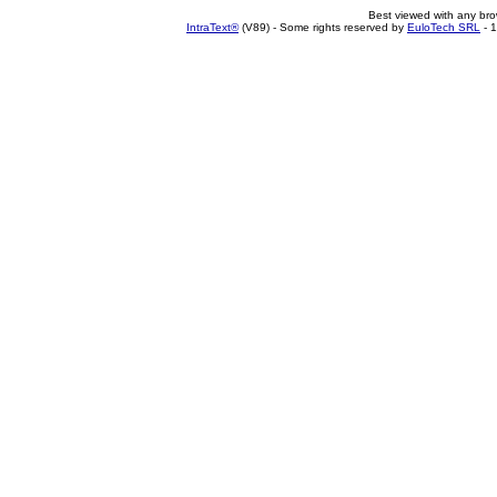
Best viewed with any br
IntraText®
(V89) - Some rights reserved by
EuloTech SRL
- 1