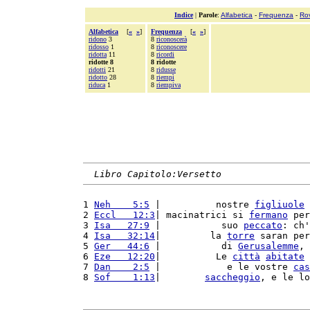
Indice
|
Parole
:
Alfabetica
-
Frequenza
-
Ro
Alfabetica
[
«
»
]
Frequenza
[
«
»
]
ridono
3
8
riconoscerà
ridosso
1
8
riconoscere
ridotta
11
8
ricordi
ridotte 8
8 ridotte
ridotti
21
8
ridusse
ridotto
28
8
riempì
riduca
1
8
riempiva
Libro Capitolo:Versetto
1 
Neh    5:5
 |          nostre 
figliuole
 
2 
Eccl   12:3
| macinatrici si 
fermano
 per
3 
Isa   27:9
 |           suo 
peccato
: ch'
4 
Isa   32:14
|         la 
torre
 saran per
5 
Ger   44:6
 |           di 
Gerusalemme
, 
6 
Eze   12:20
|          Le 
città
abitate
 
7 
Dan    2:5
 |            e le vostre 
cas
8 
Sof    1:13
|        
saccheggio
, e le lo