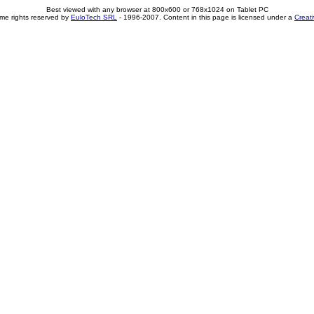
Best viewed with any browser at 800x600 or 768x1024 on Tablet PC
me rights reserved by
EuloTech SRL
- 1996-2007. Content in this page is licensed under a
Creat