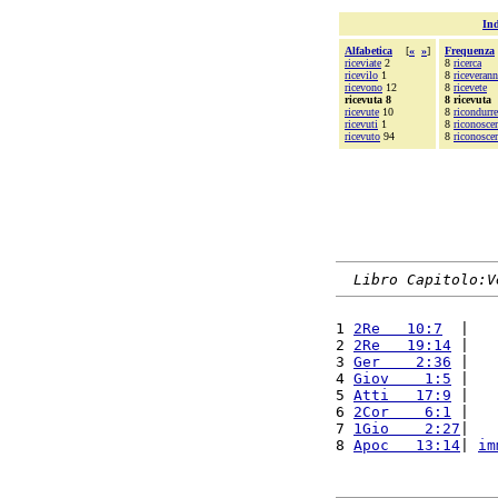
Ind
Alfabetica
[
«
»
]
Frequenza
riceviate
2
8
ricerca
ricevilo
1
8
riceveran
ricevono
12
8
ricevete
ricevuta 8
8 ricevuta
ricevute
10
8
ricondurre
ricevuti
1
8
riconoscer
ricevuto
94
8
riconoscer
Libro Capitolo:V
1 
2Re   10:7
  |   
2 
2Re   19:14
 |   
3 
Ger    2:36
 |   
4 
Giov    1:5
 |   
5 
Atti   17:9
 |   
6 
2Cor    6:1
 |   
7 
1Gio    2:27
|   
8 
Apoc   13:14
| 
im