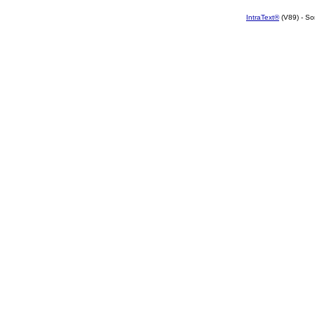
IntraText®
(V89) - So