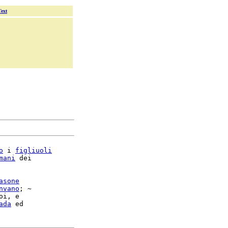
Text
o
 i 
figliuoli
mani
 dei

asone
nvano
; ~

oi, e

ada