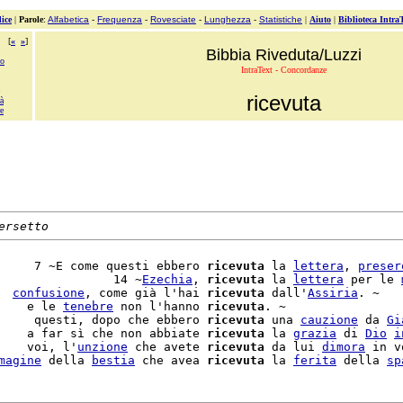
ice
|
Parole
:
Alfabetica
-
Frequenza
-
Rovesciate
-
Lunghezza
-
Statistiche
|
Aiuto
|
Biblioteca Intra
[
«
»
]
Bibbia Riveduta/Luzzi
no
IntraText - Concordanze
ricevuta
à
e
ersetto
     7 ~E come questi ebbero 
ricevuta
 la 
lettera
, 
preser
                14 ~
Ezechia
, 
ricevuta
 la 
lettera
 per le 
  
confusione
, come già l'hai 
ricevuta
 dall'
Assiria
. ~

    e le 
tenebre
 non l'hanno 
ricevuta
. ~

     questi, dopo che ebbero 
ricevuta
 una 
cauzione
 da 
Gi
    a far sì che non abbiate 
ricevuta
 la 
grazia
 di 
Dio
i
    voi, l'
unzione
 che avete 
ricevuta
 da lui 
dimora
 in v
magine
 della 
bestia
 che avea 
ricevuta
 la 
ferita
 della 
sp