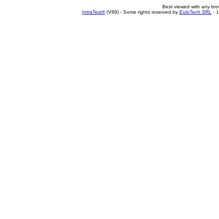
Best viewed with any br
IntraText®
(V89) - Some rights reserved by
EuloTech SRL
- 1