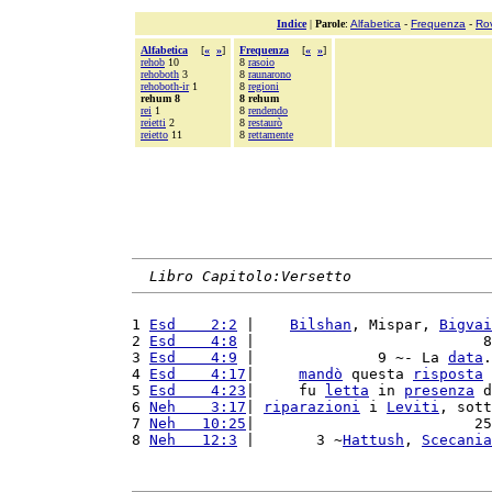
Indice
|
Parole
:
Alfabetica
-
Frequenza
-
Ro
Alfabetica
[
«
»
]
Frequenza
[
«
»
]
rehob
10
8
rasoio
rehoboth
3
8
raunarono
rehoboth-ir
1
8
regioni
rehum 8
8 rehum
rei
1
8
rendendo
reietti
2
8
restaurò
reietto
11
8
rettamente
Libro Capitolo:Versetto
1 
Esd    2:2
 |    
Bilshan
, Mispar, 
Bigvai
2 
Esd    4:8
 |                          8
3 
Esd    4:9
 |              9 ~- La 
data
.
4 
Esd    4:17
|     
mandò
 questa 
risposta
 
5 
Esd    4:23
|     fu 
letta
 in 
presenza
 d
6 
Neh    3:17
| 
riparazioni
 i 
Leviti
, sott
7 
Neh   10:25
|                         25
8 
Neh   12:3
 |       3 ~
Hattush
, 
Scecania