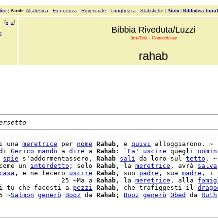
ice
|
Parole
:
Alfabetica
-
Frequenza
-
Rovesciate
-
Lunghezza
-
Statistiche
|
Aiuto
|
Biblioteca Intra
[
«
»
]
Bibbia Riveduta/Luzzi
o
IntraText - Concordanze
rahab
ersetto
i una 
meretrice
 per 
nome
Rahab
, e 
quivi
 alloggiarono. ~

di 
Gerico
mandò
 a 
dire
 a 
Rahab
: `
Fa'
uscire
 quegli 
uomin
 
spie
 s'addormentassero, 
Rahab
salì
 da loro sul 
tetto
, ~

come un 
interdetto
; solo 
Rahab
, la 
meretrice
, avrà 
salva
casa
, e ne fecero 
uscire
Rahab
, suo 
padre
, sua 
madre
, i

                25 ~Ma a 
Rahab
, la 
meretrice
, alla 
famig
i tu che facesti a 
pezzi
Rahab
, che trafiggesti il 
drago
5 ~
Salmon
generò
Booz
 da 
Rahab
; 
Booz
generò
Obed
 da 
Ruth