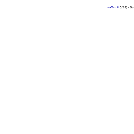
IntraText®
(V89) - So