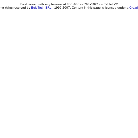
Best viewed with any browser at 800x600 or 768x1024 on Tablet PC
me rights reserved by
EuloTech SRL
- 1996-2007. Content in this page is licensed under a
Creat