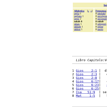
Ind
Alfabetica
[
«
»
]
Frequenza
raglia
1
8
rabshaké
ragliano
1
8
raccolgon
ragno
2
8
raccontare
rahab 8
8 rahab
raham
1
8
rallegrerò
rakkath
1
8
rapine
rakkon
1
8
rasoio
Libro Capitolo:V
1 
Gios    2:1
 |  d
2 
Gios    2:3
 |   
3 
Gios    2:8
 |   
4 
Gios    6:17
|   
5 
Gios    6:23
|   
6 
Gios    6:25
|   
7 
Isa   51:9
  | se
8 
Mat    1:5
  |   