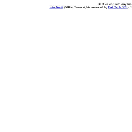
Best viewed with any br
IntraText®
(V89) - Some rights reserved by
EuloTech SRL
- 1