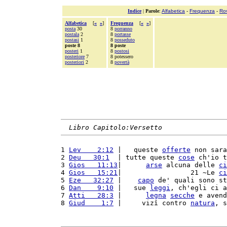
Indice
|
Parole
:
Alfabetica
-
Frequenza
-
Ro
Alfabetica
[
«
»
]
Frequenza
[
«
»
]
posta
30
8
porranno
postala
2
8
portasse
postasi
1
8
posseduto
poste 8
8 poste
posteri
1
8
postosi
posteriore
7
8 potessero
posteriori
2
8
povertà
Libro Capitolo:Versetto
1 
Lev    2:12
 |   queste 
offerte
 non sara
2 
Deu   30:1
  | tutte queste 
cose
 ch'io t
3 
Gios   11:13
|      
arse
 alcuna delle 
ci
4 
Gios   15:21
|                 21 ~Le 
ci
5 
Eze   32:27
 |    
capo
 de' quali sono st
6 
Dan    9:10
 |   sue 
leggi
, ch'egli ci a
7 
Atti   28:3
 |      
legna
secche
 e avend
8 
Giud    1:7
 |     vizî contro 
natura
, s