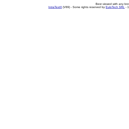
Best viewed with any br
IntraText®
(V89) - Some rights reserved by
EuloTech SRL
- 1