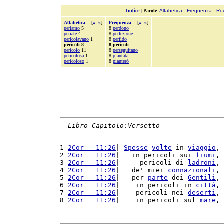
Indice
|
Parole
:
Alfabetica
-
Frequenza
-
Ro
Alfabetica
[
«
»
]
Frequenza
[
«
»
]
periamo
5
8
perdono
periate
4
8
perfezione
pericolavano
1
8
perfido
pericoli 8
8 pericoli
pericolo
11
8
perseguitano
pericolosa
1
8
piantata
pericoloso
1
8
pianterò
Libro Capitolo:Versetto
1 
2Cor   11:26
| 
Spesse
volte
 in 
viaggio
, 
2 
2Cor   11:26
|   in pericoli sui 
fiumi
, 
3 
2Cor   11:26
|     pericoli di 
ladroni
, 
4 
2Cor   11:26
|   de' miei 
connazionali
, 
5 
2Cor   11:26
|   per 
parte
 dei 
Gentili
, 
6 
2Cor   11:26
|    in pericoli in 
città
, 
7 
2Cor   11:26
|    pericoli nei 
deserti
, 
8 
2Cor   11:26
|    in pericoli sul 
mare
, 