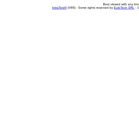
Best viewed with any br
IntraText®
(V89) - Some rights reserved by
EuloTech SRL
- 1