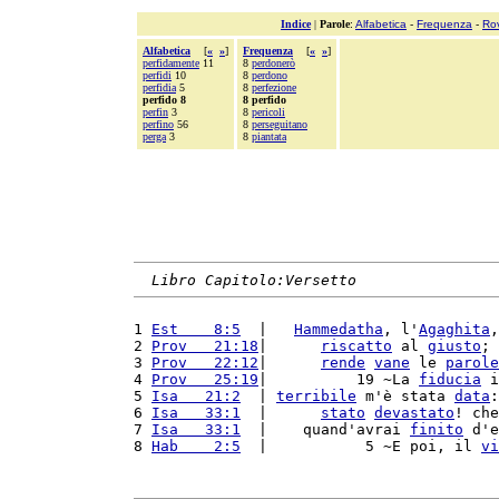
Indice
|
Parole
:
Alfabetica
-
Frequenza
-
Ro
Alfabetica
[
«
»
]
Frequenza
[
«
»
]
perfidamente
11
8
perdonerò
perfidi
10
8
perdono
perfidia
5
8
perfezione
perfido 8
8 perfido
perfin
3
8
pericoli
perfino
56
8
perseguitano
perga
3
8
piantata
Libro Capitolo:Versetto
1 
Est    8:5
  |   
Hammedatha
, l'
Agaghita
,
2 
Prov   21:18
|      
riscatto
 al 
giusto
; 
3 
Prov   22:12
|      
rende
vane
 le 
parole
4 
Prov   25:19
|          19 ~La 
fiducia
 i
5 
Isa   21:2
  | 
terribile
 m'è stata 
data
:
6 
Isa   33:1
  |      
stato
devastato
! che
7 
Isa   33:1
  |    quand'avrai 
finito
 d'e
8 
Hab    2:5
  |           5 ~E poi, il 
vi