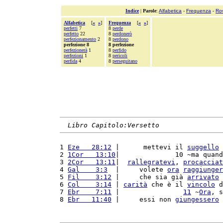
Indice
|
Parole
:
Alfabetica
-
Frequenza
-
Ro
Alfabetica
[
«
»
]
Frequenza
[
«
»
]
perfetti
7
8
perde
perfetto
22
8
perdonerò
perfezionamento
2
8
perdono
perfezione 8
8 perfezione
perfezionerà
1
8
perfido
perfezioni
1
8
pericoli
perfida
4
8
perseguitano
Libro Capitolo:Versetto
1 
Eze   28:12
 |      mettevi il 
suggello
 
2 
1Cor   13:10
|              10 ~ma quand
3 
2Cor   13:11
|  
rallegratevi
, 
procacciat
4 
Gal    3:3
  |     volete 
ora
raggiunger
5 
Fil    3:12
 |     che sia già 
arrivato
 
6 
Col    3:14
 | 
carità
 che è il 
vincolo
 d
7 
Ebr    7:11
 |                
11
 ~
Ora
, s
8 
Ebr   11:40
 |     essi non 
giungessero
 