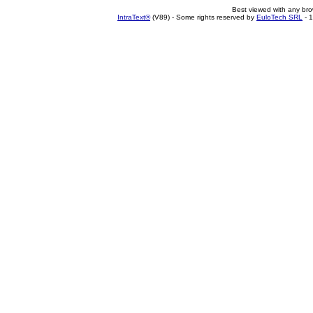
Best viewed with any br
IntraText®
(V89) - Some rights reserved by
EuloTech SRL
- 1