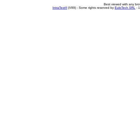
Best viewed with any br
IntraText®
(V89) - Some rights reserved by
EuloTech SRL
- 1