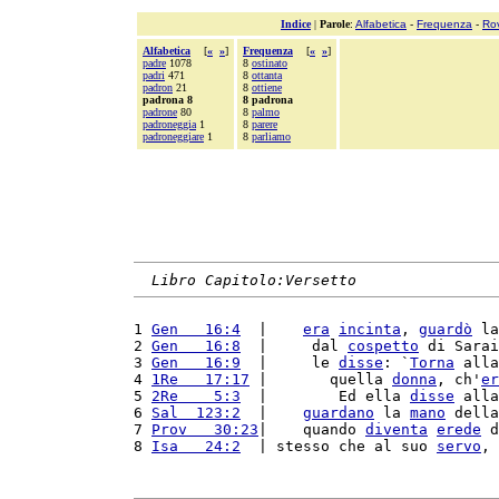
Indice
|
Parole
:
Alfabetica
-
Frequenza
-
Ro
Alfabetica
[
«
»
]
Frequenza
[
«
»
]
padre
1078
8
ostinato
padri
471
8
ottanta
padron
21
8
ottiene
padrona 8
8 padrona
padrone
80
8
palmo
padroneggia
1
8
parere
padroneggiare
1
8
parliamo
Libro Capitolo:Versetto
1 
Gen   16:4
  |    
era
incinta
, 
guardò
 la
2 
Gen   16:8
  |     dal 
cospetto
 di Sarai
3 
Gen   16:9
  |     le 
disse
: `
Torna
 alla
4 
1Re   17:17
 |       quella 
donna
, ch'
er
5 
2Re    5:3
  |        Ed ella 
disse
 alla
6 
Sal  123:2
  |    
guardano
 la 
mano
 della
7 
Prov   30:23
|    quando 
diventa
erede
 d
8 
Isa   24:2
  | stesso che al suo 
servo
, 