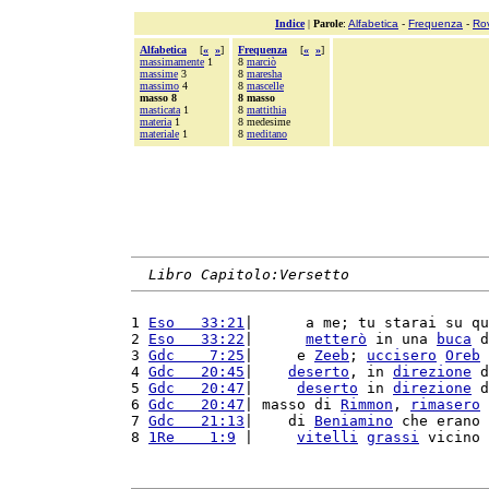
Indice
|
Parole
:
Alfabetica
-
Frequenza
-
Ro
Alfabetica
[
«
»
]
Frequenza
[
«
»
]
massimamente
1
8
marciò
massime
3
8
maresha
massimo
4
8
mascelle
masso 8
8 masso
masticata
1
8
mattithia
materia
1
8 medesime
materiale
1
8
meditano
Libro Capitolo:Versetto
1 
Eso   33:21
|      a me; tu starai su qu
2 
Eso   33:22
|      
metterò
 in una 
buca
 d
3 
Gdc    7:25
|     e 
Zeeb
; 
uccisero
Oreb
 
4 
Gdc   20:45
|    
deserto
, in 
direzione
 d
5 
Gdc   20:47
|     
deserto
 in 
direzione
 d
6 
Gdc   20:47
| masso di 
Rimmon
, 
rimasero
 
7 
Gdc   21:13
|    di 
Beniamino
 che erano 
8 
1Re    1:9
 |     
vitelli
grassi
 vicino 