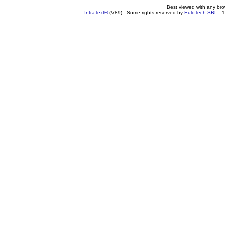
Best viewed with any br
IntraText®
(V89) - Some rights reserved by
EuloTech SRL
- 1