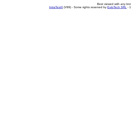
Best viewed with any br
IntraText®
(V89) - Some rights reserved by
EuloTech SRL
- 1