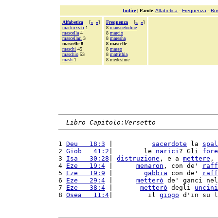
Indice
|
Parole
:
Alfabetica
-
Frequenza
-
Ro
Alfabetica
[
«
»
]
Frequenza
[
«
»
]
martirizzati
1
8
mansuetudine
mascella
4
8
marciò
mascellari
3
8
maresha
mascelle 8
8 mascelle
maschi
45
8
masso
maschio
53
8
mattithia
mash
1
8 medesime
Libro Capitolo:Versetto
1 
Deu   18:3
 |          
sacerdote
 la 
spal
2 
Giob   41:2
|        le 
narici
? Gli 
fore
3 
Isa   30:28
| 
distruzione
, e a 
mettere
, 
4 
Eze   19:4
 |      
menaron
, con de' 
raff
5 
Eze   19:9
 |        
gabbia
 con de' 
raff
6 
Eze   29:4
 |      
metterò
 de' ganci nel
7 
Eze   38:4
 |       
metterò
 degli 
uncini
8 
Osea   11:4
|         il 
giogo
 d'in su l