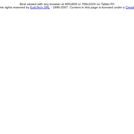
Best viewed with any browser at 800x600 or 768x1024 on Tablet PC
me rights reserved by
EuloTech SRL
- 1996-2007. Content in this page is licensed under a
Creat