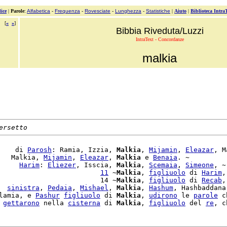
ice
|
Parole
:
Alfabetica
-
Frequenza
-
Rovesciate
-
Lunghezza
-
Statistiche
|
Aiuto
|
Biblioteca Intra
[
«
»
]
Bibbia Riveduta/Luzzi
IntraText - Concordanze
malkia
ersetto
    di 
Parosh
: Ramia, Izzia, 
Malkia
, 
Mijamin
, 
Eleazar
, M
   Malkia, 
Mijamin
, 
Eleazar
, 
Malkia
 e 
Benaia
. ~

     
Harim
: 
Eliezer
, Isscia, 
Malkia
, 
Scemaia
, 
Simeone
, ~

                         
11
 ~
Malkia
, 
figliuolo
 di 
Harim
,
                         14 ~
Malkia
, 
figliuolo
 di 
Recab
,
  
sinistra
, 
Pedaia
, 
Mishael
, 
Malkia
, 
Hashum
, Hashbaddana
lamia, e 
Pashur
figliuolo
 di 
Malkia
, 
udirono
 le 
parole
 c
 
gettarono
 nella 
cisterna
 di 
Malkia
, 
figliuolo
 del 
re
, c