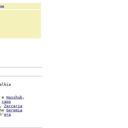
Text
alkia

 e 
Hasshub
,

 
capo
, 
Zaccaria
he 
Geremia
h'
era