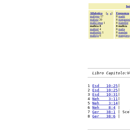
Ind
Alfabetica
[
«
»
]
Frequenza
maligno
17
8
madri
malizia
20
8
magazzini
malki-shua
1
8
maledire
malkia 8
8 malkia
malkiel
4
8
malta
malkieliti
1
8
mandan
malkija
6
8
mangiava
Libro Capitolo:V
1 
Esd   10:25
|    
2 
Esd   10:25
|    
3 
Esd   10:31
|    
4 
Neh    3:11
|    
5 
Neh    3:14
|    
6 
Neh    8:4
 |    
7 
Ger   38:1
 | Sce
8 
Ger   38:6
 |    