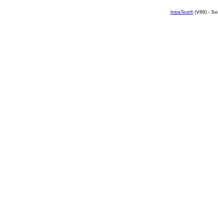
IntraText®
(V89) - So