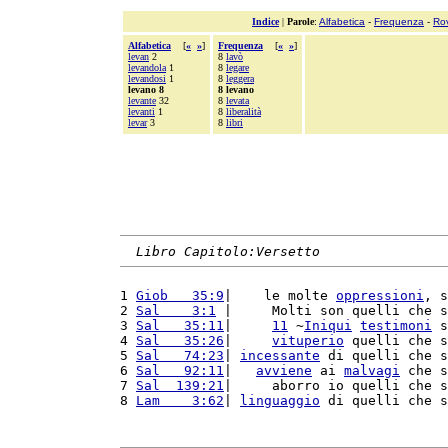
Indice
|
Parole
:
Alfabetica
-
Frequenza
-
Ro
Alfabetica
[
«
»
]
Frequenza
[
«
»
]
levan
2
8
lavò
levandola
1
8
legare
levandosi
1
8
leggera
levano 8
8 levano
levante
32
8
levata
levanti
1
8
liberalità
levar
3
8
libri
Libro Capitolo:Versetto
1 
Giob   35:9
|    le molte 
oppressioni
, s
2 
Sal    3:1
 |     Molti son quelli che s
3 
Sal   35:11
|     
11
 ~
Iniqui
testimoni
 s
4 
Sal   35:26
|     
vituperio
 quelli che s
5 
Sal   74:23
| 
incessante
 di quelli che s
6 
Sal   92:11
|   
avviene
 ai 
malvagi
 che s
7 
Sal  139:21
|     aborro io quelli che s
8 
Lam    3:62
| 
linguaggio
 di quelli che s