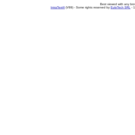
Best viewed with any br
IntraText®
(V89) - Some rights reserved by
EuloTech SRL
- 1