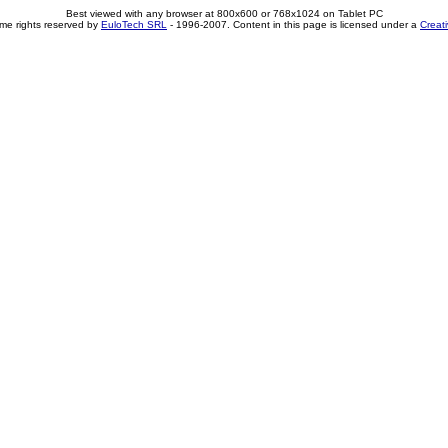
Best viewed with any browser at 800x600 or 768x1024 on Tablet PC
me rights reserved by
EuloTech SRL
- 1996-2007. Content in this page is licensed under a
Creat