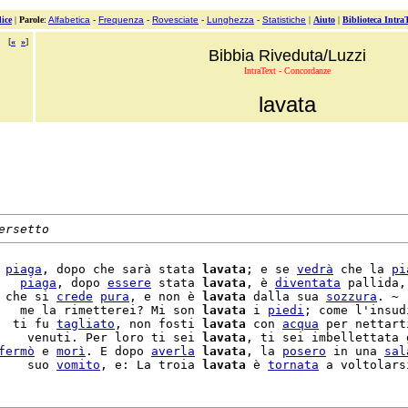
ice
|
Parole
:
Alfabetica
-
Frequenza
-
Rovesciate
-
Lunghezza
-
Statistiche
|
Aiuto
|
Biblioteca Intra
[
«
»
]
Bibbia Riveduta/Luzzi
IntraText - Concordanze
lavata
ersetto
 
piaga
, dopo che sarà stata 
lavata
; e se 
vedrà
 che la 
pi
   
piaga
, dopo 
essere
 stata 
lavata
, è 
diventata
 pallida, 
 che si 
crede
pura
, e non è 
lavata
 dalla sua 
sozzura
. ~

   me la rimetterei? Mi son 
lavata
 i 
piedi
; come l'insud
  ti fu 
tagliato
, non fosti 
lavata
 con 
acqua
 per nettarti
    venuti. Per loro ti sei 
lavata
, ti sei imbellettata g
fermò
 e 
morì
. E dopo 
averla
lavata
, la 
posero
 in una 
sal
    suo 
vomito
, e: La troia 
lavata
 è 
tornata