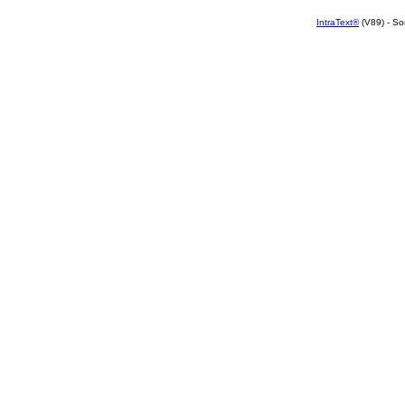
IntraText®
(V89) - So