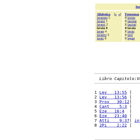
Ind
Alfabetica
[
«
»
]
Frequenza
lavarono
5
8
kittim
lavarsi
1
8
lascerai
lavassi
2
8
lasciati
lavata 8
8 lavata
lavate
4
8
lavati
lavatevi
3
8
lavò
lavati
8
8
legare
Libro Capitolo:V
1 
Lev   13:55
 |   
2 
Lev   13:56
 |   
3 
Prov   30:12
|   
4 
Cant    5:3
 |   
5 
Eze   16:4
  |   
6 
Eze   23:40
 |   
7 
Atti    9:37
| 
in
8 
2Pi    2:22
 |   