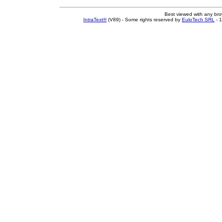
Best viewed with any br
IntraText®
(V89) - Some rights reserved by
EuloTech SRL
- 1