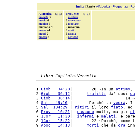
Indice
|
Parole
:
Alfabetica
-
Frequenza
-
Ro
Alfabetica
[
«
»
]
Frequenza
[
«
»
]
muoiate
3
9
mostrare
muoio
4
9
movevano
muoion
3
9
muoiano
muoiono 9
9 muoiono
muore
44
9
muti
muori
2
9
naama
muova
3
9
nahshon
Libro Capitolo:Versetto
1 
Giob   34:20
|        20 ~In un 
attimo
, 
2 
Giob   36:12
|      
trafitti
 da' suoi 
da
3 
Giob   36:14
|                      14 ~
4 
Sal   49:10
 |       Perché la 
vedrà
. I 
5 
Sal  104:29
 | 
ritiri
 il loro 
fiato
, ed 
6 
Prov   10:21
|  
pascono
 molti, ma gli 
st
7 
1Cor   11:30
|  
infermi
 e 
malati
, e pare
8 
1Cor   15:22
|        22 ~Poiché, come t
9 
Apoc   14:13
|      
morti
 che da 
ora
 inn