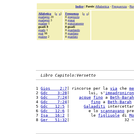
Indice
|
Parole
:
Alfabetica
-
Frequenza
-
Ro
Alfabetica
[
«
»
]
Frequenza
[
«
»
]
guadagno
20
8
gragnuola
guadagnò
3
8
granai
guadare
1
8
gratuitamente
guadi 8
8 guadi
guado
1
8
guardando
guai
98
8
guardano
guaime
2
8
guardato
Libro Capitolo:Versetto
1 
Gios    2:7
| rincorse per la 
via
 che 
me
2 
Gdc    3:28
|        lui, s'
impadroniron
3 
Gdc    7:24
|    
acque
fino
 a 
Beth-Barah
4 
Gdc    7:24
|         
fino
 a 
Beth-Barah
 
5 
Gdc   12:5
 |      
Galaaditi
 intercettar
6 
Gdc   12:6
 |        e lo 
scannavano
 pre
7 
Isa   16:2
 |         le 
figliuole
 di 
Mo
8 
Ger   51:32
|                       32 ~