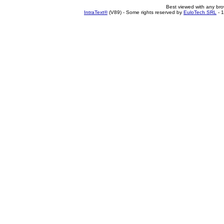
Best viewed with any br
IntraText®
(V89) - Some rights reserved by
EuloTech SRL
- 1