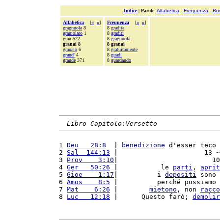
Indice
|
Parole
:
Alfabetica
-
Frequenza
-
Ro
Alfabetica
[
«
»
]
Frequenza
[
«
»
]
gragnuola
8
8
gradita
gramolato
1
8
graditi
gran 522
8
gragnuola
granai 8
8 granai
granaio
6
8
gratuitamente
grand'
4
8
guadi
grande
371
8
guardando
Libro Capitolo:Versetto
1 
Deu   28:8
  | 
benedizione
 d'esser teco 
2 
Sal  144:13
 |                      13 ~
3 
Prov    3:10
|                        10
4 
Ger   50:26
 |           le 
parti
, 
aprit
5 
Gioe    1:17
|          i 
depositi
 sono 
6 
Amos    8:5
 |          perché possiamo 
7 
Mat    6:26
 |        
mietono
, non 
racco
8 
Luc   12:18
 |      Questo farò; 
demolir