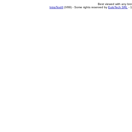
Best viewed with any br
IntraText®
(V89) - Some rights reserved by
EuloTech SRL
- 1