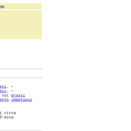
Text
esi
. ~

esi
. ~

 coi 
grossi
ento
impetuoso
i circa
