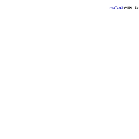
IntraText®
(V89) - So