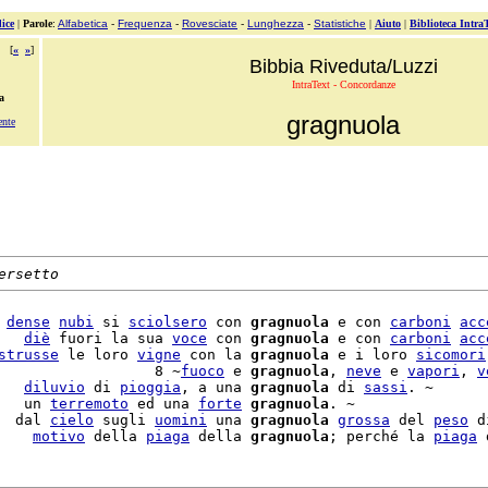
ice
|
Parole
:
Alfabetica
-
Frequenza
-
Rovesciate
-
Lunghezza
-
Statistiche
|
Aiuto
|
Biblioteca Intra
[
«
»
]
Bibbia Riveduta/Luzzi
IntraText - Concordanze
a
gragnuola
ente
ersetto
 
dense
nubi
 si 
sciolsero
 con 
gragnuola
 e con 
carboni
acc
   
diè
 fuori la sua 
voce
 con 
gragnuola
 e con 
carboni
acc
strusse
 le loro 
vigne
 con la 
gragnuola
 e i loro 
sicomori
                  8 ~
fuoco
 e 
gragnuola
, 
neve
 e 
vapori
, 
v
   
diluvio
 di 
pioggia
, a una 
gragnuola
 di 
sassi
. ~

   un 
terremoto
 ed una 
forte
gragnuola
. ~

  dal 
cielo
 sugli 
uomini
 una 
gragnuola
grossa
 del 
peso
 d
    
motivo
 della 
piaga
 della 
gragnuola
; perché la 
piaga