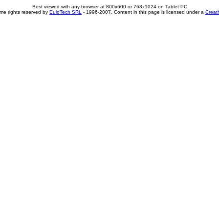
Best viewed with any browser at 800x600 or 768x1024 on Tablet PC
me rights reserved by
EuloTech SRL
- 1996-2007. Content in this page is licensed under a
Creat