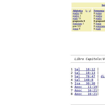
Ind
Alfabetica
[
«
»
]
Frequenza
gradito
20
8
godere
gradivi
1
8
gradita
grado
13
8
graditi
gragnuola 8
8 gragnuol
gramolato
1
8
granai
gran 522
8
gratuitam
granai
8
8
guadi
Libro Capitolo:V
1 
Sal   18:12
 |   
2 
Sal   18:13
 |   
3 
Sal   78:47
 | 
di
4 
Sal  148:8
  |   
5 
Isa   30:30
 |   
6 
Apoc   11:19
|   
7 
Apoc   16:21
|   
8 
Apoc   16:21
|   