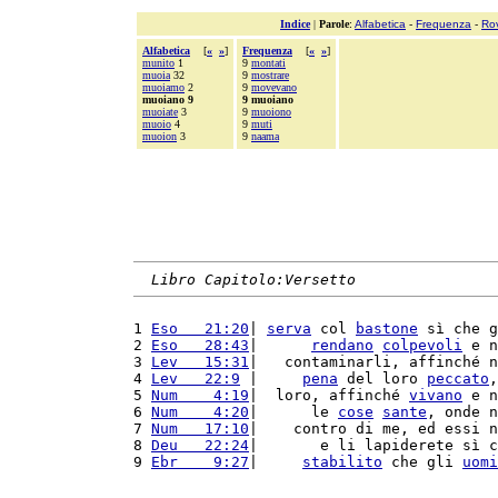
Indice
|
Parole
:
Alfabetica
-
Frequenza
-
Ro
Alfabetica
[
«
»
]
Frequenza
[
«
»
]
munito
1
9
montati
muoia
32
9
mostrare
muoiamo
2
9
movevano
muoiano 9
9 muoiano
muoiate
3
9
muoiono
muoio
4
9
muti
muoion
3
9
naama
Libro Capitolo:Versetto
1 
Eso   21:20
| 
serva
 col 
bastone
 sì che g
2 
Eso   28:43
|      
rendano
colpevoli
 e n
3 
Lev   15:31
|   contaminarli, affinché n
4 
Lev   22:9
 |     
pena
 del loro 
peccato
,
5 
Num    4:19
|  loro, affinché 
vivano
 e n
6 
Num    4:20
|      le 
cose
sante
, onde n
7 
Num   17:10
|    contro di me, ed essi n
8 
Deu   22:24
|       e li lapiderete sì c
9 
Ebr    9:27
|     
stabilito
 che gli 
uomi