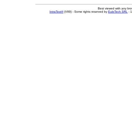
Best viewed with any br
IntraText®
(V89) - Some rights reserved by
EuloTech SRL
- 1