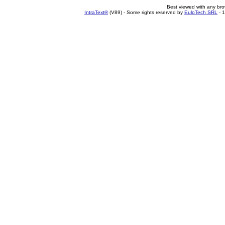
Best viewed with any br
IntraText®
(V89) - Some rights reserved by
EuloTech SRL
- 1