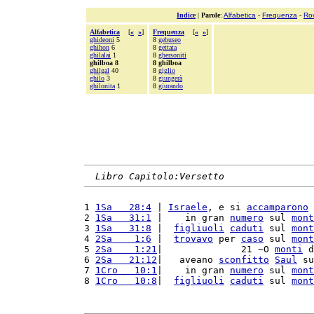
Indice
|
Parole
:
Alfabetica
-
Frequenza
-
Ro
Alfabetica
[
«
»
]
Frequenza
[
«
»
]
ghideoni
5
8
gebuseo
ghihon
6
8
gettata
ghilalai
1
8
ghersoniti
ghilboa 8
8 ghilboa
ghilgal
40
8
giglio
ghilo
3
8
giungerà
ghilonita
1
8
giurando
Libro Capitolo:Versetto
1 
1Sa   28:4
 | 
Israele
, e si 
accamparono
 
2 
1Sa   31:1
 |    in gran 
numero
 sul 
mont
3 
1Sa   31:8
 |  
figliuoli
caduti
 sul 
mont
4 
2Sa    1:6
 |  
trovavo
 per 
caso
 sul 
mont
5 
2Sa    1:21
|              21 ~O 
monti
 d
6 
2Sa   21:12
|   aveano 
sconfitto
Saul
 su
7 
1Cro   10:1
|    in gran 
numero
 sul 
mont
8 
1Cro   10:8
|  
figliuoli
caduti
 sul 
mont