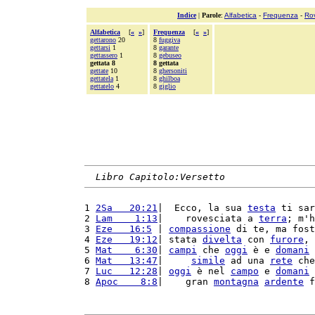
Indice
|
Parole
:
Alfabetica
-
Frequenza
-
Ro
Alfabetica
[
«
»
]
Frequenza
[
«
»
]
gettarono
20
8
fuggiva
gettarsi
1
8
garante
gettassero
1
8
gebuseo
gettata 8
8 gettata
gettate
10
8
ghersoniti
gettatela
1
8
ghilboa
gettatelo
4
8
giglio
Libro Capitolo:Versetto
1 
2Sa   20:21
|  Ecco, la sua 
testa
 ti sar
2 
Lam    1:13
|    rovesciata a 
terra
; m'h
3 
Eze   16:5
 | 
compassione
 di te, ma fost
4 
Eze   19:12
| stata 
divelta
 con 
furore
, 
5 
Mat    6:30
| 
campi
 che 
oggi
 è e 
domani
 
6 
Mat   13:47
|     
simile
 ad una 
rete
 che
7 
Luc   12:28
| 
oggi
 è nel 
campo
 e 
domani
 
8 
Apoc    8:8
|    gran 
montagna
ardente
 f