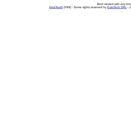
Best viewed with any br
IntraText®
(V89) - Some rights reserved by
EuloTech SRL
- 1