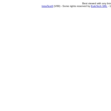
Best viewed with any br
IntraText®
(V89) - Some rights reserved by
EuloTech SRL
- 1