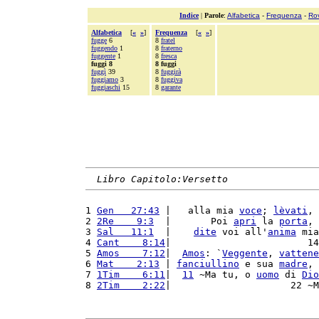
Indice
|
Parole
:
Alfabetica
-
Frequenza
-
Ro
Alfabetica
[
«
»
]
Frequenza
[
«
»
]
fugge
6
8
fratel
fuggendo
1
8
fraterno
fuggente
1
8
fresca
fuggi 8
8 fuggi
fuggì
39
8
fuggirà
fuggiamo
3
8
fuggiva
fuggiaschi
15
8
garante
Libro Capitolo:Versetto
1 
Gen   27:43
 |   alla mia 
voce
; 
lèvati
, 
2 
2Re    9:3
  |       Poi 
apri
 la 
porta
, 
3 
Sal   11:1
  |    
dite
 voi all'
anima
 mia
4 
Cant    8:14
|                        14
5 
Amos    7:12
|  
Amos
: `
Veggente
, 
vattene
6 
Mat    2:13
 | 
fanciullino
 e sua 
madre
, 
7 
1Tim    6:11
|  
11
 ~Ma tu, o 
uomo
 di 
Dio
8 
2Tim    2:22
|                     22 ~M