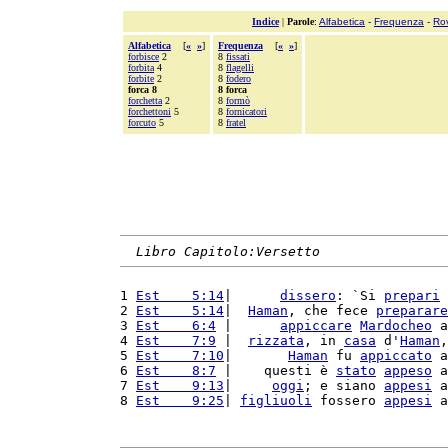
Indice
|
Parole
:
Alfabetica
-
Frequenza
-
Ro
Alfabetica
[
«
»
]
Frequenza
[
«
»
]
forbisce
2
8
fissati
forbita
4
8
flagelli
forbite
2
8
fodero
forca 8
8 forca
forchetta
2
8
formò
forchettoni
5
8
fornicatori
forcuto
5
8
fratel
Libro Capitolo:Versetto
1 
Est    5:14
|      
dissero
: `Si 
prepari
 
2 
Est    5:14
|  
Haman
, che fece 
preparare
3 
Est    6:4
 |      
appiccare
Mardocheo
 a
4 
Est    7:9
 |  
rizzata
, in 
casa
 d'
Haman
,
5 
Est    7:10
|       
Haman
 fu 
appiccato
 a
6 
Est    8:7
 |    questi è 
stato
appeso
 a
7 
Est    9:13
|     
oggi
; e siano 
appesi
 a
8 
Est    9:25
| 
figliuoli
 fossero 
appesi
 a