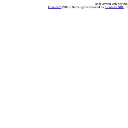
Best viewed with any br
IntraText®
(V89) - Some rights reserved by
EuloTech SRL
- 1