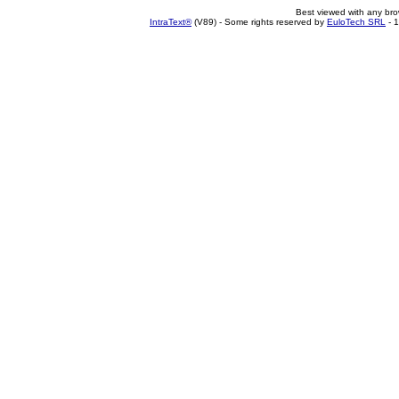
Best viewed with any br
IntraText®
(V89) - Some rights reserved by
EuloTech SRL
- 1