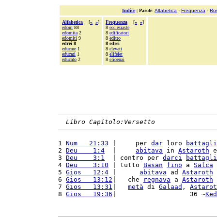
Indice
|
Parole
:
Alfabetica
-
Frequenza
-
Ro
Alfabetica
[
«
»
]
Frequenza
[
«
»
]
edom
88
8
ecclesiaste
edomita
2
8
edificatori
edomiti
9
8
editto
edrei 8
8 edrei
educare
1
8
elevati
educati
1
8
elifelet
educato
2
8
elioenai
Libro Capitolo:Versetto
1 
Num   21:33
 |     per 
dar
 loro 
battagli
2 
Deu    1:4
  |     
abitava
 in 
Astaroth
 e
3 
Deu    3:1
  | contro per 
darci
battagli
4 
Deu    3:10
 | tutto 
Basan
fino
 a 
Salca
 
5 
Gios   12:4
 |      
abitava
 ad 
Astaroth
 
6 
Gios   13:12
|   che 
regnava
 a 
Astaroth
 
7 
Gios   13:31
|   
metà
 di 
Galaad
, 
Astarot
8 
Gios   19:36
|                   36 ~
Ked