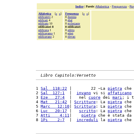
Indice
|
Parole
:
Alfabetica
-
Frequenza
-
Ro
Alfabetica
[
«
»
]
Frequenza
[
«
»
]
edificatevi
2
8
durezza
edificati
4
8
ebal
edificato
10
8
ecclesiaste
edificatori 8
8 edificatori
edificava
1
8
editto
edificavamo
1
8
edrei
edificavano
2
8
elevati
Libro Capitolo:Versetto
1 
Sal  118:22
 |        22 ~La 
pietra
 che 
2 
Sal  127:1
  |  
invano
 vi si 
affaticano
 
3 
Eze   27:4
  |   nel 
cuore
 dei 
mari
; i t
4 
Mat   21:42
 | 
Scritture
: La 
pietra
 che 
5 
Marc   12:10
| 
Scrittura
: La 
pietra
 che 
6 
Luc   20:17
 |   
scritto
: La 
pietra
 che 
7 
Atti    4:11
|    
pietra
 che è stata da 
8 
1Pi    2:7
  |  
increduli
 la 
pietra
 che 