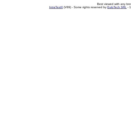
Best viewed with any br
IntraText®
(V89) - Some rights reserved by
EuloTech SRL
- 1