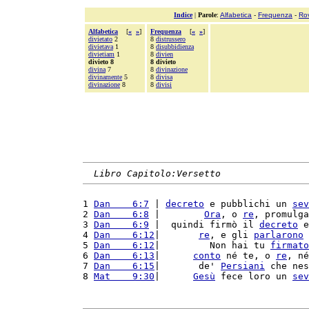
Indice
|
Parole
:
Alfabetica
-
Frequenza
-
Ro
Alfabetica
[
«
»
]
Frequenza
[
«
»
]
divietato
2
8
distrussero
divietava
1
8
disubbidienza
divietiam
1
8
divien
divieto 8
8 divieto
divina
7
8
divinazione
divinamente
5
8
divisa
divinazione
8
8
divisi
Libro Capitolo:Versetto
1 
Dan    6:7
 | 
decreto
 e pubblichi un 
sev
2 
Dan    6:8
 |        
Ora
, o 
re
, promulga
3 
Dan    6:9
 |  quindi firmò il 
decreto
 e
4 
Dan    6:12
|       
re
, e gli 
parlarono
 
5 
Dan    6:12
|         Non hai tu 
firmato
6 
Dan    6:13
|      
conto
 né te, o 
re
, né
7 
Dan    6:15
|       de' 
Persiani
 che nes
8 
Mat    9:30
|      
Gesù
 fece loro un 
sev