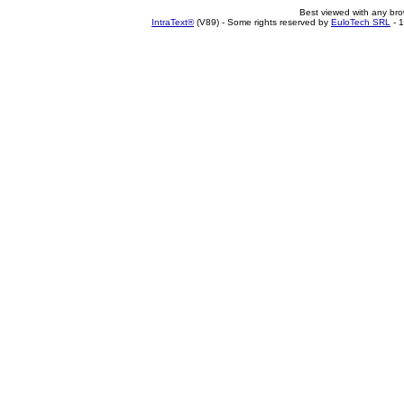
Best viewed with any br
IntraText®
(V89) - Some rights reserved by
EuloTech SRL
- 1