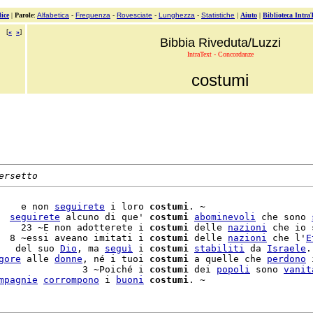
ice
|
Parole
:
Alfabetica
-
Frequenza
-
Rovesciate
-
Lunghezza
-
Statistiche
|
Aiuto
|
Biblioteca Intra
[
«
»
]
Bibbia Riveduta/Luzzi
IntraText - Concordanze
costumi
ersetto
    e non 
seguirete
 i loro 
costumi
. ~

  
seguirete
 alcuno di que' 
costumi
abominevoli
 che sono 
    23 ~E non adotterete i 
costumi
 delle 
nazioni
 che io s
  8 ~essi aveano imitati i 
costumi
 delle 
nazioni
 che l'
E
   del suo 
Dio
, ma 
seguì
 i 
costumi
stabiliti
 da 
Israele
.

gore
 alle 
donne
, né i tuoi 
costumi
 a quelle che 
perdono
 
               3 ~Poiché i 
costumi
 dei 
popoli
 sono 
vanit
mpagnie
corrompono
 i 
buoni
costumi