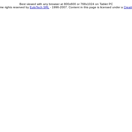
Best viewed with any browser at 800x600 or 768x1024 on Tablet PC
me rights reserved by
EuloTech SRL
- 1996-2007. Content in this page is licensed under a
Creat