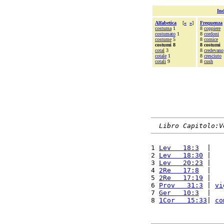
Ind
Alfabetica
[
«
»
]
Frequenza
costuma
1
8
coppiere
costumato
1
8
cordoni
costume
5
8
cornice
costumi 8
8 costumi
cotal
3
8
credevano
cotale
1
8
cresciuto
cotali
9
8
cush
Libro Capitolo:V
1 
Lev   18:3
  |   
2 
Lev   18:30
 |   
3 
Lev   20:23
 |   
4 
2Re   17:8
  |   
5 
2Re   17:19
 |   
6 
Prov   31:3
 | 
vi
7 
Ger   10:3
  |   
8 
1Cor   15:33
| 
co