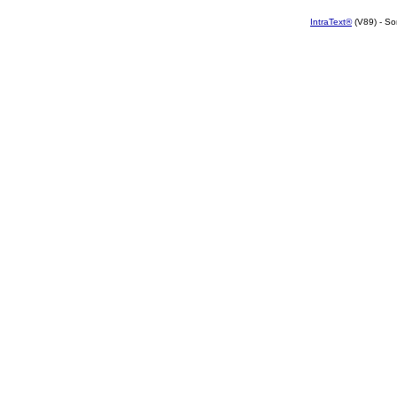
IntraText®
(V89) - So