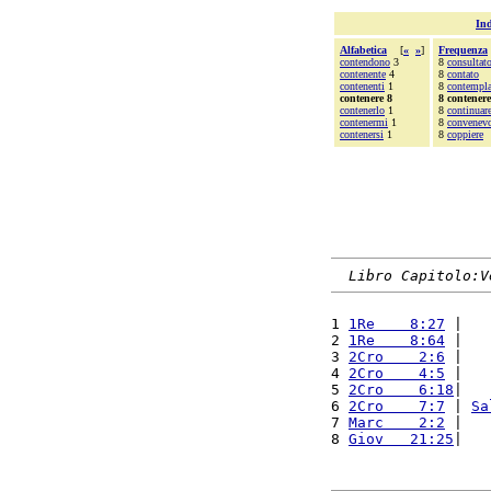
Ind
Alfabetica
[
«
»
]
Frequenza
contendono
3
8
consultat
contenente
4
8
contato
contenenti
1
8
contempl
contenere 8
8 contenere
contenerlo
1
8
continuar
contenermi
1
8
convenev
contenersi
1
8
coppiere
Libro Capitolo:V
1 
1Re    8:27
 |   
2 
1Re    8:64
 |   
3 
2Cro    2:6
 |   
4 
2Cro    4:5
 |   
5 
2Cro    6:18
|   
6 
2Cro    7:7
 | 
Sa
7 
Marc    2:2
 |   
8 
Giov   21:25
|   