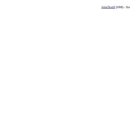
IntraText®
(V89) - So