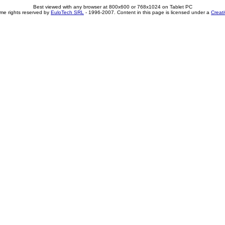
Best viewed with any browser at 800x600 or 768x1024 on Tablet PC
me rights reserved by
EuloTech SRL
- 1996-2007. Content in this page is licensed under a
Creat