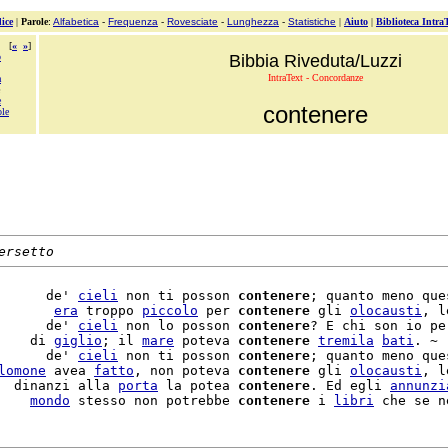
ice
|
Parole
:
Alfabetica
-
Frequenza
-
Rovesciate
-
Lunghezza
-
Statistiche
|
Aiuto
|
Biblioteca Intra
[
«
»
]
o
Bibbia Riveduta/Luzzi
IntraText - Concordanze
a
e
contenere
ole
ersetto
      de' 
cieli
 non ti posson 
contenere
; quanto meno que
       
era
 troppo 
piccolo
 per 
contenere
 gli 
olocausti
, l
      de' 
cieli
 non lo posson 
contenere
? E chi son io pe
    di 
giglio
; il 
mare
 poteva 
contenere
tremila
bati
. ~

      de' 
cieli
 non ti posson 
contenere
; quanto meno que
lomone
 avea 
fatto
, non poteva 
contenere
 gli 
olocausti
, l
  dinanzi alla 
porta
 la potea 
contenere
. Ed egli 
annunzi
    
mondo
 stesso non potrebbe 
contenere
 i 
libri