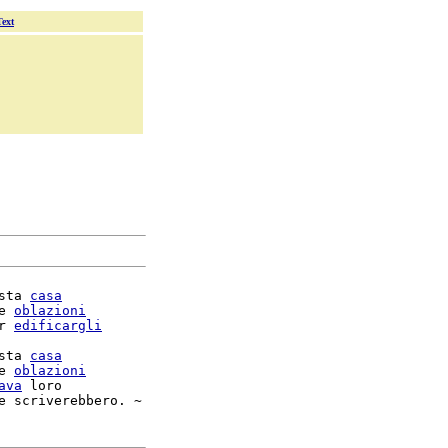
Text
sta 
casa
e 
oblazioni
r 
edificargli
sta 
casa
e 
oblazioni
ava
 loro
