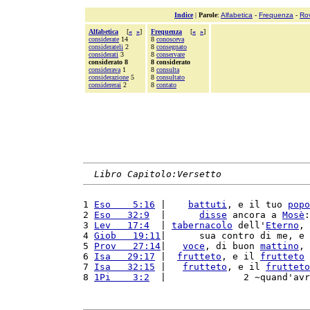
Indice
|
Parole
:
Alfabetica
-
Frequenza
-
Ro
Alfabetica
[
«
»
]
Frequenza
[
«
»
]
considerate
14
8
conosceva
considerateli
2
8
consegnato
considerati
3
8
conservare
considerato 8
8 considerato
considerava
1
8
consulta
considerazione
5
8
consultato
considererai
2
8
contato
Libro Capitolo:Versetto
1 
Eso    5:16
 |    
battuti
, e il tuo 
popo
2 
Eso   32:9
  |      
disse
 ancora a 
Mosè
:
3 
Lev   17:4
  | 
tabernacolo
 dell'
Eterno
, 
4 
Giob   19:11
|      sua contro di me, e 
5 
Prov   27:14
|   
voce
, di buon 
mattino
, 
6 
Isa   29:17
 |  
frutteto
, e il 
frutteto
 
7 
Isa   32:15
 |   
frutteto
, e il 
frutteto
8 
1Pi    3:2
  |              2 ~quand'avr