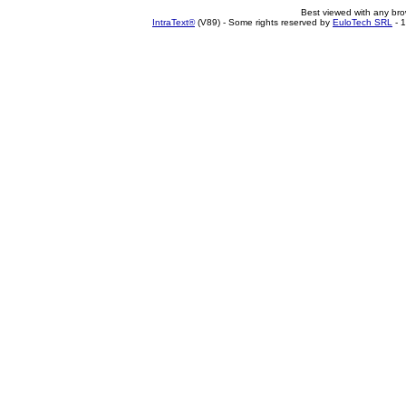
Best viewed with any br
IntraText®
(V89) - Some rights reserved by
EuloTech SRL
- 1