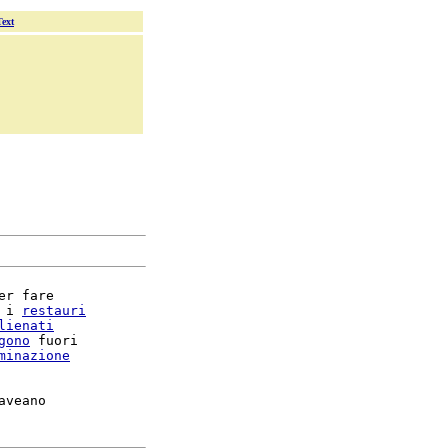
Text
er fare

 i 
restauri
lienati
gono
 fuori

minazione