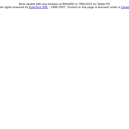
Best viewed with any browser at 800x600 or 768x1024 on Tablet PC
me rights reserved by
EuloTech SRL
- 1996-2007. Content in this page is licensed under a
Creat