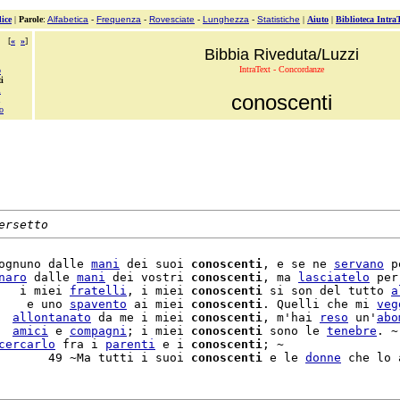
ice
|
Parole
:
Alfabetica
-
Frequenza
-
Rovesciate
-
Lunghezza
-
Statistiche
|
Aiuto
|
Biblioteca Intra
[
«
»
]
Bibbia Riveduta/Luzzi
IntraText - Concordanze
o
i
i
conoscenti
o
ersetto
ognuno dalle 
mani
 dei suoi 
conoscenti
, e se ne 
servano
 p
naro
 dalle 
mani
 dei vostri 
conoscenti
, ma 
lasciatelo
 per
   i miei 
fratelli
, i miei 
conoscenti
 si son del tutto 
a
    e uno 
spavento
 ai miei 
conoscenti
. Quelli che mi 
veg
  
allontanato
 da me i miei 
conoscenti
, m'hai 
reso
 un'
abo
  
amici
 e 
compagni
; i miei 
conoscenti
 sono le 
tenebre
. ~

cercarlo
 fra i 
parenti
 e i 
conoscenti
; ~

       49 ~Ma tutti i suoi 
conoscenti
 e le 
donne