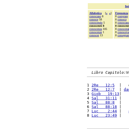
Ind
Alfabetica
[
«
»
]
Frequenza
conoscano
8
8
comprare
conosce
58
8
conosca
conoscendo
5
8
conoscan
conoscenti 8
8 conoscent
conoscenza
105
8
conoscera
conoscenze
1
8
conosceva
conoscer
13
8
consegnat
Libro Capitolo:V
1 
2Re   12:5
  |   
2 
2Re   12:7
  | 
da
3 
Giob   19:13
|   
4 
Sal   31:11
 |   
5 
Sal   88:8
  |   
6 
Sal   88:18
 |   
7 
Luc    2:44
 |   
8 
Luc   23:49
 |   