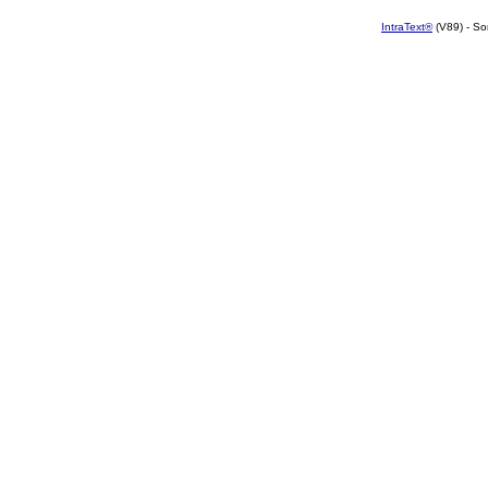
IntraText®
(V89) - So