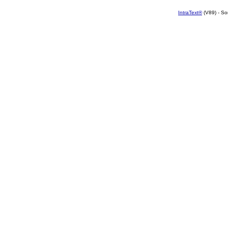
IntraText®
(V89) - So