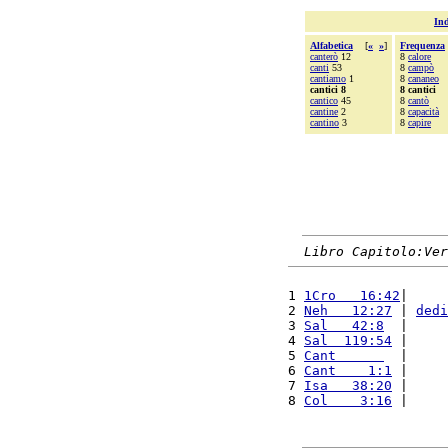
Ind
Alfabetica
[
«
»
]
Frequenza
canterò
12
8
calore
canti
53
8
campò
cantiamo
1
8
cananeo
cantici 8
8 cantici
cantico
45
8
cantò
cantine
2
8
capacità
cantino
3
8
capire
Libro Capitolo:Ver
1 
1Cro   16:42
|     
2 
Neh   12:27
 | 
dedi
3 
Sal   42:8
  |     
4 
Sal  119:54
 |     
5 
Cant      
  |     
6 
Cant    1:1
 |     
7 
Isa   38:20
 |     
8 
Col    3:16
 |     