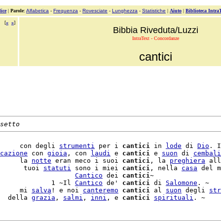
ice
|
Parole
:
Alfabetica
-
Frequenza
-
Rovesciate
-
Lunghezza
-
Statistiche
|
Aiuto
|
Biblioteca Intra
[
«
»
]
Bibbia Riveduta/Luzzi
IntraText - Concordanze
cantici
setto
     con degli 
strumenti
 per i 
cantici
 in 
lode
 di 
Dio
. I
cazione
 con 
gioia
, con 
laudi
 e 
cantici
 e 
suon
 di 
cembali
     la 
notte
 eran meco i suoi 
cantici
, la 
preghiera
 all
      tuoi 
statuti
 sono i miei 
cantici
, nella 
casa
 del m
                   
Cantico
 dei 
cantici
~

             1 ~Il 
Cantico
 de' 
cantici
 di 
Salomone
. ~

     mi 
salva
! e noi 
canteremo
cantici
 al 
suon
 degli 
str
  della 
grazia
, 
salmi
, 
inni
, e 
cantici
spirituali