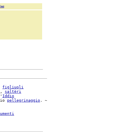
Text
 
figliuoli
, 
saltèri
'
Iddio
io 
pellegrinaggio
. ~

umenti