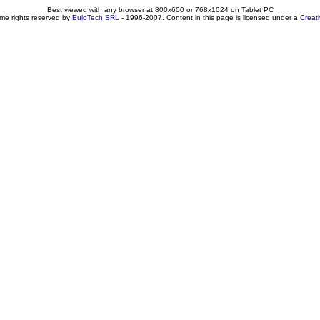
Best viewed with any browser at 800x600 or 768x1024 on Tablet PC
me rights reserved by
EuloTech SRL
- 1996-2007. Content in this page is licensed under a
Creat