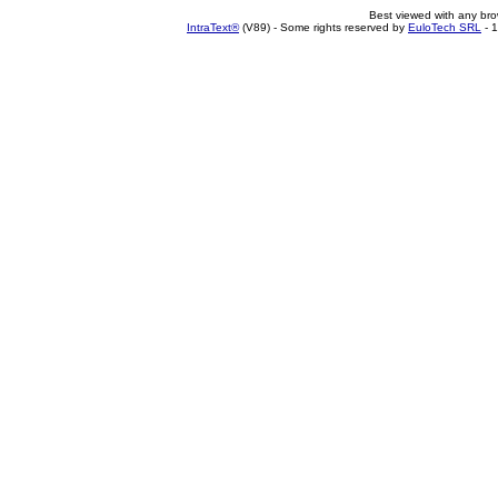
Best viewed with any br
IntraText®
(V89) - Some rights reserved by
EuloTech SRL
- 1