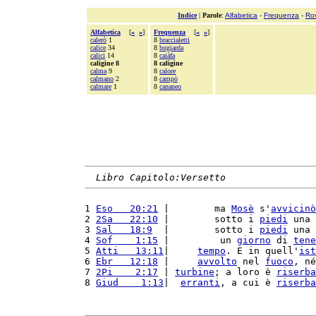
Indice
|
Parole
:
Alfabetica
-
Frequenza
-
Ro
Alfabetica
[
«
»
]
Frequenza
[
«
»
]
calerò
1
8
braccialetti
calice
34
8
bugiarda
calici
14
8
caiàfa
caligine 8
8 caligine
calma
9
8
calore
calmano
2
8
campò
calmare
1
8
cananeo
Libro Capitolo:Versetto
1 
Eso   20:21
 |        ma 
Mosè
 s'
avvicinò
2 
2Sa   22:10
 |        sotto i 
piedi
 una 
3 
Sal   18:9
  |        sotto i 
piedi
 una 
4 
Sof    1:15
 |         un 
giorno
 di 
tene
5 
Atti   13:11
|     
tempo
. E in quell'
ist
6 
Ebr   12:18
 |     
avvolto
 nel 
fuoco
, né
7 
2Pi    2:17
 | 
turbine
; a loro è 
riserba
8 
Giud    1:13
|  
erranti
, a cui è 
riserba