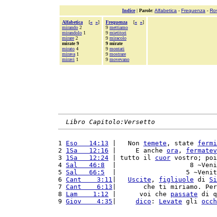
Indice
|
Parole
:
Alfabetica
-
Frequenza
-
Ro
Alfabetica
[
«
»
]
Frequenza
[
«
»
]
mirando
2
9
mettiamo
mirandolo
1
9
mietitori
mirare
2
9
miracolo
mirate 9
9 mirate
mirato
4
9
montati
mirava
1
9
mostrare
miravi
1
9
movevano
Libro Capitolo:Versetto
1 
Eso   14:13
 |   Non 
temete
, state 
fermi
2 
1Sa   12:16
 |     E anche 
ora
, 
fermatev
3 
1Sa   12:24
 | tutto il 
cuor
 vostro; poi
4 
Sal   46:8
  |                   8 ~Veni
5 
Sal   66:5
  |                  5 ~Venit
6 
Cant    3:11
|   
Uscite
, 
figliuole
 di 
Si
7 
Cant    6:13
|       che ti miriamo. Per
8 
Lam    1:12
 |      voi che 
passate
 di q
9 
Giov    4:35
|     
dico
: 
Levate
 gli 
occh