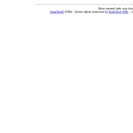
Best viewed with any br
IntraText®
(V89) - Some rights reserved by
EuloTech SRL
- 1