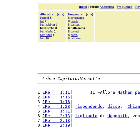
Indice
|
Parole
:
Alfabetica
-
Frequenza
-
Ro
Alfabetica
[
«
»
]
Frequenza
[
«
»
]
bastoni
8
8
avverranno
bat
4
8
bande
bath-rabbim
1
8
bastoni
bath-sceba 8
8 bath-sceba
bath-sheba
2
8
battuti
bath-shua
1
8
becco
bati
10
8
belsatsar
Libro Capitolo:Versetto
1 
1Re    1:11
|       
11
 ~Allora 
Nathan
pa
2 
1Re    1:15
|                           
3 
1Re    1:16
|                           
4 
1Re    1:28
| 
rispondendo
, 
disse
: `
Chiam
5 
1Re    1:31
|                           
6 
1Re    2:13
| 
figliuolo
 di 
Hagghith
, ven
7 
1Re    2:18
|                           
8 
1Re    2:19
|                           