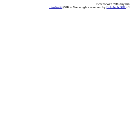
Best viewed with any br
IntraText®
(V89) - Some rights reserved by
EuloTech SRL
- 1