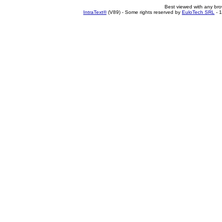
Best viewed with any br
IntraText®
(V89) - Some rights reserved by
EuloTech SRL
- 1