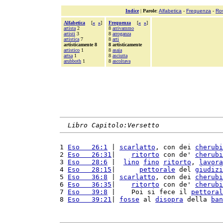
Indice
|
Parole
:
Alfabetica
-
Frequenza
-
Ro
Alfabetica
[
«
»
]
Frequenza
[
«
»
]
artista
2
8
arrivammo
artisti
3
8
arroganza
artistica
7
8
arti
artisticamente 8
8 artisticamente
artistico
1
8
asaia
artsa
1
8
asciutta
arubboth
1
8
ascoltava
Libro Capitolo:Versetto
1 
Eso   26:1
 | 
scarlatto
, con dei 
cherubi
2 
Eso   26:31
|    
ritorto
 con de' 
cherubi
3 
Eso   28:6
 |  
lino
fino
ritorto
, 
lavora
4 
Eso   28:15
|      
pettorale
 del 
giudizi
5 
Eso   36:8
 | 
scarlatto
, con dei 
cherubi
6 
Eso   36:35
|    
ritorto
 con de' 
cherubi
7 
Eso   39:8
 |    Poi si fece il 
pettoral
8 
Eso   39:21
| 
fosse
 al 
disopra
 della 
ban