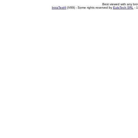
Best viewed with any br
IntraText®
(V89) - Some rights reserved by
EuloTech SRL
- 1