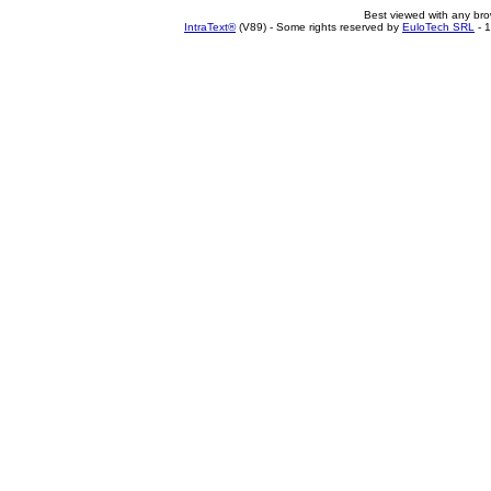
Best viewed with any br
IntraText®
(V89) - Some rights reserved by
EuloTech SRL
- 1