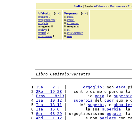
Indice
|
Parole
:
Alfabetica
-
Frequenza
-
Ro
Alfabetica
[
«
»
]
Frequenza
[
«
»
]
arrogante
7
8
arabia
arrogantemente
1
8
ardenti
arroganti
3
8
arrivammo
arroganza 8
8 arroganza
arrolava
1
8
arti
arrolerà
2
8
artisticamente
arrossiranno
1
8
asaia
Libro Capitolo:Versetto
1 
1Sa    2:3
  |       
orgoglio
; non 
esca
 p
2 
2Re   19:28
 |   contro di me e perché la
3 
Prov    8:13
|         io 
odio
 la 
superbi
4 
Isa   10:12
 |   
superbia
 del 
cuor
 suo e 
5 
Isa   13:11
 |     de' 
superbi
, e 
abbatte
6 
Isa   16:6
  |        la sua 
superbia
, la
7 
Ger   48:29
 | orgogliosissimo 
popolo
, la
8 
Abd    1:12
 |        e non 
parlare
 con t