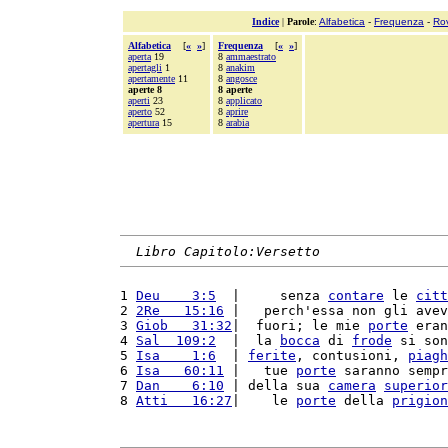
Indice
|
Parole
:
Alfabetica
-
Frequenza
-
Ro
Alfabetica
[
«
»
]
Frequenza
[
«
»
]
aperta
19
8
ammaestrato
apertagli
1
8
anakim
apertamente
11
8
angosce
aperte 8
8 aperte
aperti
23
8
applicato
aperto
52
8
aprire
apertura
15
8
arabia
Libro Capitolo:Versetto
1 
Deu    3:5
  |     senza 
contare
 le 
citt
2 
2Re   15:16
 |   perch'essa non gli avev
3 
Giob   31:32
|  fuori; le mie 
porte
 eran
4 
Sal  109:2
  |  la 
bocca
 di 
frode
 si son
5 
Isa    1:6
  | 
ferite
, contusioni, 
piagh
6 
Isa   60:11
 |   tue 
porte
 saranno sempr
7 
Dan    6:10
 | della sua 
camera
superior
8 
Atti   16:27
|    le 
porte
 della 
prigion