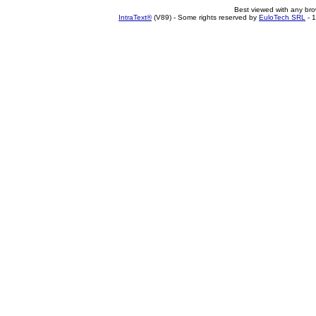
Best viewed with any br
IntraText®
(V89) - Some rights reserved by
EuloTech SRL
- 1