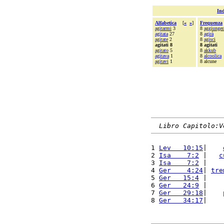
Ind
Alfabetica
[
«
»
]
Frequenza
agitarmi
3
8
aggiunger
agitata
27
8
agirà
agitate
2
8
agisci
agitati 8
8 agitati
agitato
5
8
akkub
agitava
1
8
alcoolica
agitavi
1
8 alcune
Libro Capitolo:V
1 
Lev   10:15
|    
2 
Isa    7:2
 |   
c
3 
Isa    7:2
 |    
4 
Ger    4:24
| 
tre
5 
Ger   15:4
 |    
6 
Ger   24:9
 |    
7 
Ger   29:18
|    
8 
Ger   34:17
|    