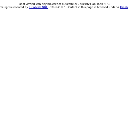
Best viewed with any browser at 800x600 or 768x1024 on Tablet PC
me rights reserved by
EuloTech SRL
- 1996-2007. Content in this page is licensed under a
Creat