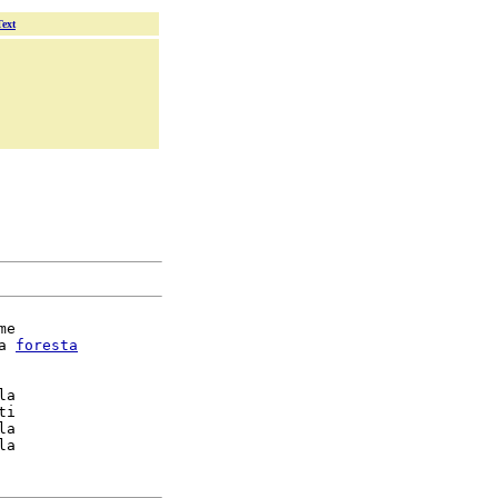
Text
me

a 
foresta
la

i

la
