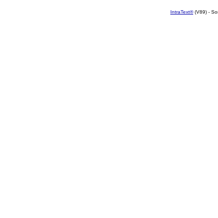
IntraText®
(V89) - So