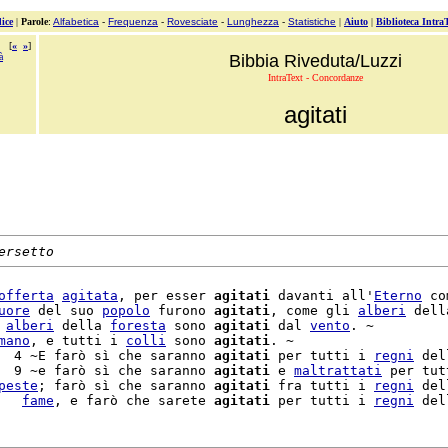
ice
|
Parole
:
Alfabetica
-
Frequenza
-
Rovesciate
-
Lunghezza
-
Statistiche
|
Aiuto
|
Biblioteca Intra
[
«
»
]
à
Bibbia Riveduta/Luzzi
IntraText - Concordanze
agitati
ersetto
offerta
agitata
, per esser 
agitati
 davanti all'
Eterno
 co
uore
 del suo 
popolo
 furono 
agitati
, come gli 
alberi
 dell
 
alberi
 della 
foresta
 sono 
agitati
 dal 
vento
. ~

mano
, e tutti i 
colli
 sono 
agitati
. ~

  4 ~E farò sì che saranno 
agitati
 per tutti i 
regni
 del
  9 ~e farò sì che saranno 
agitati
 e 
maltrattati
 per tutt
peste
; farò sì che saranno 
agitati
 fra tutti i 
regni
 del
   
fame
, e farò che sarete 
agitati
 per tutti i 
regni